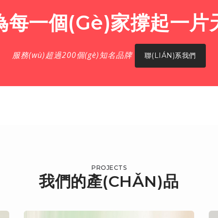
為每一個(gè)家撐起一片
服務(wù)超過200個(gè)知名品牌
聯(LIÁN)系我們
PROJECTS
我們的產(CHǍN)品