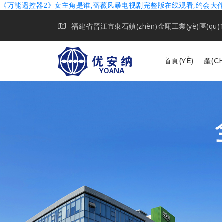
《万能遥控器2》女主角是谁,蔷薇风暴电视剧完整版在线观看,约会大作
福建省晉江市東石鎮(zhèn)金甌工業(yè)區(qū)13
首頁(YÈ)
產(C