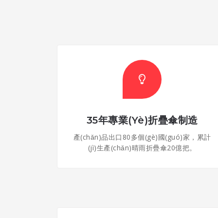
35年專業(yè)折疊傘制造
產(chǎn)品出口80多個(gè)國(guó)家，累計
(jì)生產(chǎn)晴雨折疊傘20億把。