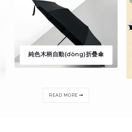
純色木柄自動(dòng)折疊傘
READ MORE