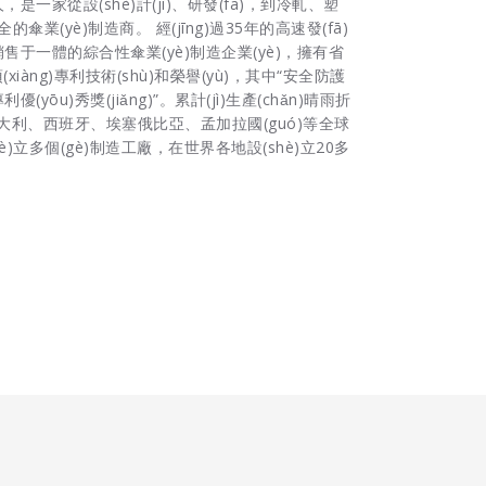
，是一家從設(shè)計(jì)、研發(fā)，到冷軋、塑
傘業(yè)制造商。 經(jīng)過35年的高速發(fā)
)、銷售于一體的綜合性傘業(yè)制造企業(yè)，擁有省
項(xiàng)專利技術(shù)和榮譽(yù)，其中“安全防護
優(yōu)秀獎(jiǎng)”。累計(jì)生產(chǎn)晴雨折
意大利、西班牙、埃塞俄比亞、孟加拉國(guó)等全球
shè)立多個(gè)制造工廠，在世界各地設(shè)立20多