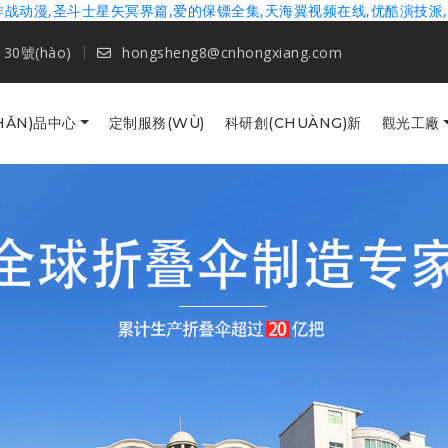
战动漫,圣斗士星矢冥界篇,爱的保镖全集,天海翼视频在线,优酷演技派
0號(hào)
hongsheng8@cnhongxiang.com
HǍN)品中心
定制服務(WÙ)
科研創(CHUÀNG)新
觀光工廠